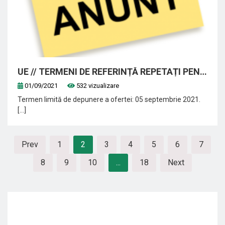
UE // TERMENI DE REFERINȚĂ REPETAȚI PENTRU SELECTAREA UNEI PERSOANE FIZICE SAU JURIDICE CARE VA PRESTA SERVICII DE COACHING ȘI CONSULTANȚĂ PRIVIND PROCEDURILE DE ACHIZIȚII ÎN CADRUL A 12 OSC-URI BENEFICIARE A PROGRAMULUI DE GRANTURI LOCALE
01/09/2021
532 vizualizare
Termen limită de depunere a ofertei: 05 septembrie 2021.
[...]
Prev
1
2
3
4
5
6
7
8
9
10
...
18
Next